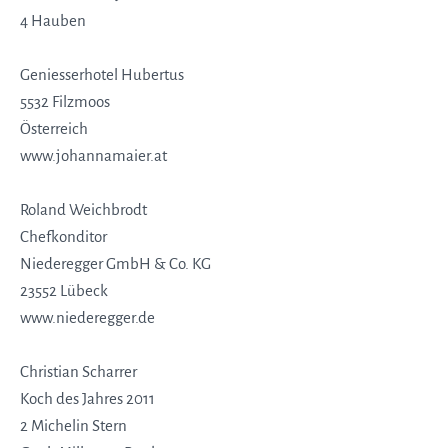
4 Hauben
Geniesserhotel Hubertus
5532 Filzmoos
Österreich
www.johannamaier.at
Roland Weichbrodt
Chefkonditor
Niederegger GmbH & Co. KG
23552 Lübeck
www.niederegger.de
Christian Scharrer
Koch des Jahres 2011
2 Michelin Stern